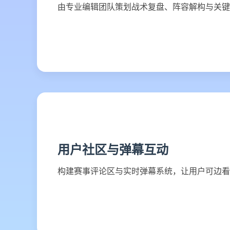
由专业编辑团队策划战术复盘、阵容解构与关键
用户社区与弹幕互动
构建赛事评论区与实时弹幕系统，让用户可边看