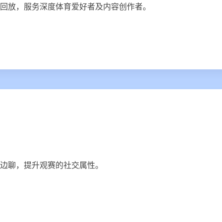
回放，服务深度体育爱好者及内容创作者。
边聊，提升观赛的社交属性。