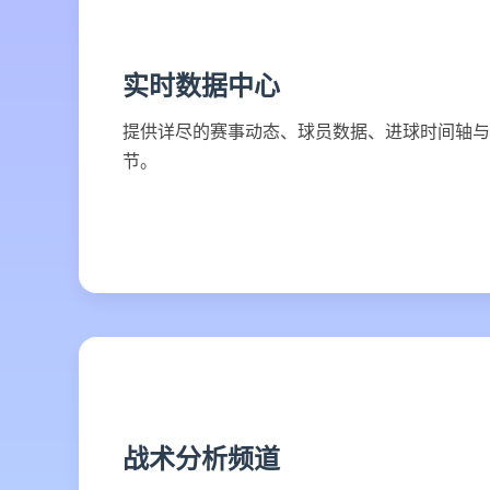
实时数据中心
提供详尽的赛事动态、球员数据、进球时间轴与
节。
战术分析频道