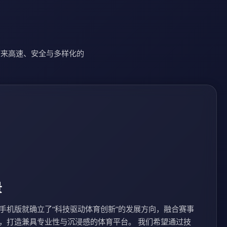
带来高速、安全与多样化的
景
手机版就确立了“科技驱动体育创新”的发展方向，融合赛事
，打造兼具专业性与沉浸感的体育平台。 我们希望通过技