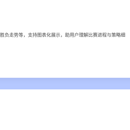
胜负走势等，支持图表化展示，助用户理解比赛进程与策略细