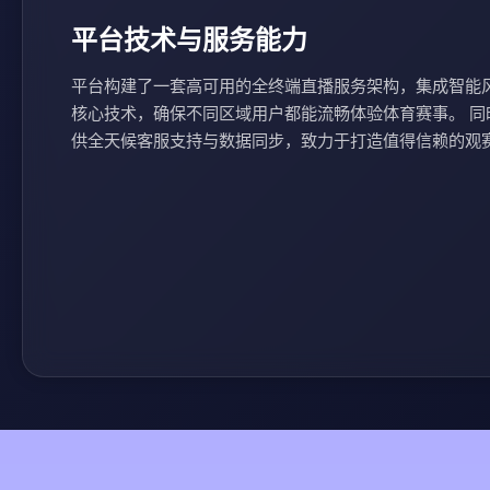
平台技术与服务能力
平台构建了一套高可用的全终端直播服务架构，集成智能
核心技术，确保不同区域用户都能流畅体验体育赛事。 同
供全天候客服支持与数据同步，致力于打造值得信赖的观