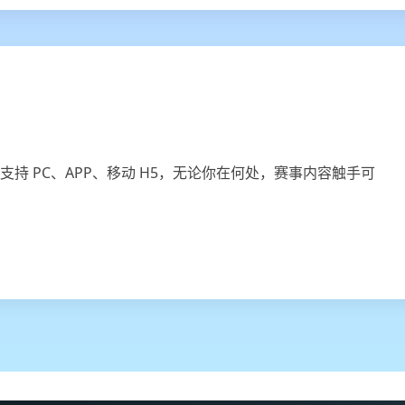
持 PC、APP、移动 H5，无论你在何处，赛事内容触手可