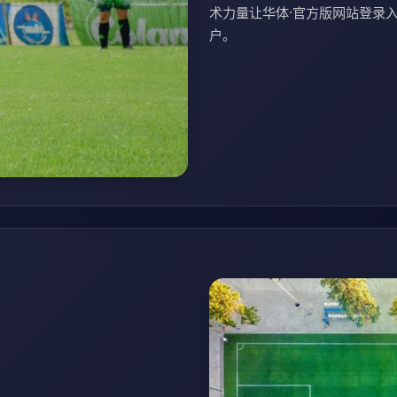
术力量让华体·官方版网站登录入
户。